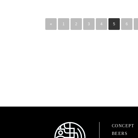
«
1
2
3
4
5
6
CONCEPT
BEERS