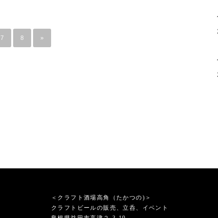
7
8
»
＜クラフト酒場高角（たかつの)＞
クラフトビールの販売、立呑、イベント